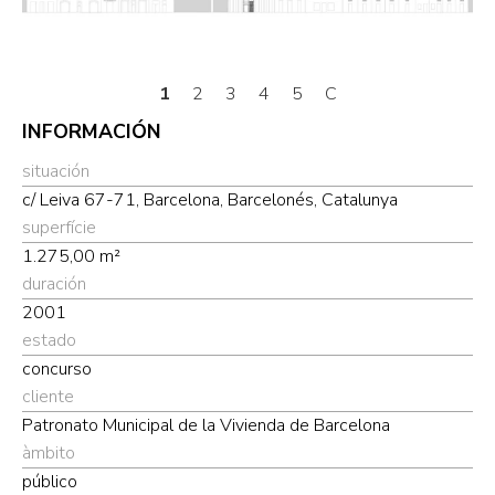
1
2
3
4
5
C
INFORMACIÓN
situación
c/ Leiva 67-71, Barcelona, Barcelonés, Catalunya
superfície
1.275,00 m²
duración
2001
estado
concurso
cliente
Patronato Municipal de la Vivienda de Barcelona
àmbito
público