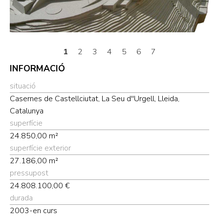
1
2
3
4
5
6
7
INFORMACIÓ
situació
Casernes de Castellciutat, La Seu d''Urgell, Lleida,
Catalunya
superfície
24.850,00 m²
superfície exterior
27.186,00 m²
pressupost
24.808.100,00 €
durada
2003-en curs