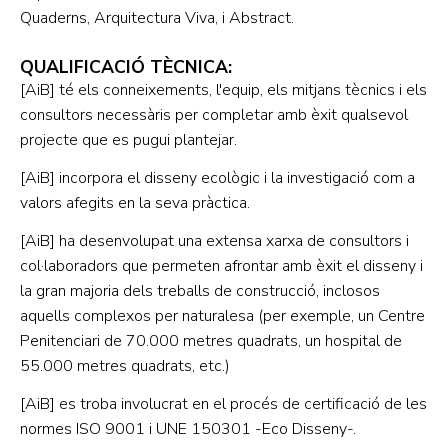
Quaderns, Arquitectura Viva, i Abstract.
QUALIFICACIÓ TÈCNICA:
[AiB]
té els conneixements, l'equip, els mitjans tècnics i els
consultors necessàris per completar amb èxit qualsevol
projecte que es pugui plantejar.
[AiB]
incorpora el disseny ecològic i la investigació com a
valors afegits en la seva pràctica.
[AiB]
ha desenvolupat una extensa xarxa de consultors i
col·laboradors que permeten afrontar amb èxit el disseny i
la gran majoria dels treballs de construcció, inclosos
aquells complexos per naturalesa (per exemple, un Centre
Penitenciari de 70.000 metres quadrats, un hospital de
55.000 metres quadrats, etc.)
[AiB]
es troba involucrat en el procés de certificació de les
normes ISO 9001 i UNE 150301 -Eco Disseny-.