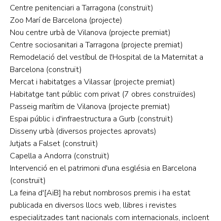
Centre penitenciari a Tarragona (construït)
Zoo Marí de Barcelona (projecte)
Nou centre urbà de Vilanova (projecte premiat)
Centre sociosanitari a Tarragona (projecte premiat)
Remodelació del vestíbul de l'Hospital de la Maternitat a
Barcelona (construït)
Mercat i habitatges a Vilassar (projecte premiat)
Habitatge tant públic com privat (7 obres construïdes)
Passeig marítim de Vilanova (projecte premiat)
Espai públic i d'infraestructura a Gurb (construït)
Disseny urbà (diversos projectes aprovats)
Jutjats a Falset (construït)
Capella a Andorra (construït)
Intervenció en el patrimoni d'una església en Barcelona
(construït)
La feina d'
[AiB]
ha rebut nombrosos premis i ha estat
publicada en diversos llocs web, llibres i revistes
especialitzades tant nacionals com internacionals, incloent