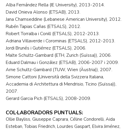
Alba Fernández Rella (IE University), 2013-2014.
David Onieva Alonso (ETSAB), 2013.
Jana Chamseddine (Lebanese American University), 2012.
Rubén Tapias Cañas (ETSALS), 2012.
Robert Torralba i Conill (ETSALS), 2012-2013.
Adriana Villaverde i Corominas (ETSALS), 2012-2013.
Jordi Brunés i Gutiérrez (ETSALS), 2006.
Malte Schultz-Gambard (ETH, Zurich (Suïssa)), 2006.
Eduard Dalmau i González (ETSAB), 2006-2007 i 2009.
Arne Schultz-Gambard (TUW, Wien (Àustria)), 2007.
Simone Cattoni (Università della Svizzera Italiana,
Accademia di Architettura di Mendrisio, Ticino (Suïssa)),
2007.
Gerard Garcia Pich (ETSALS), 2008-2009.
COL·LABORADORS PUNTUALS:
Ollie Bayliss, Giuseppe Caprara, Céline Condorelli, Aida
Esteban, Tobias Friedrich, Lourdes Gaspart, Elvira Jiménez,