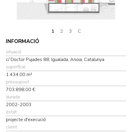
1
2
3
C
INFORMACIÓ
situació
c/ Doctor Pujades 88, Igualada, Anoia, Catalunya
superfície
1.434,00 m²
pressupost
703.898,00 €
durada
2002-2003
estat
projecte d'execució
client