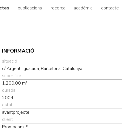
ctes
publicacions
recerca
acadèmia
contacte
INFORMACIÓ
situació
c/ Argent, Igualada, Barcelona, Catalunya
superfície
1.200,00 m²
durada
2004
estat
avantprojecte
client
Promocom, SL