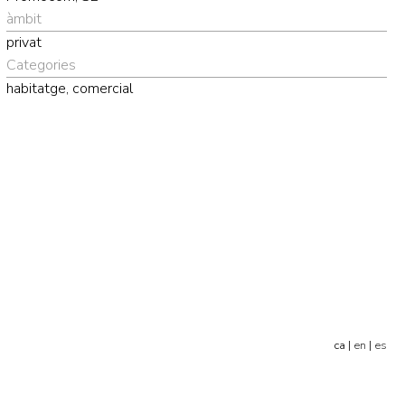
àmbit
privat
Categories
habitatge, comercial
ca |
en
|
es