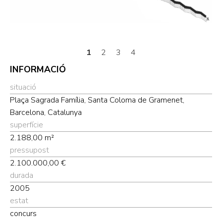
1
2
3
4
INFORMACIÓ
situació
Plaça Sagrada Família, Santa Coloma de Gramenet,
Barcelona, Catalunya
superfície
2.188,00 m²
pressupost
2.100.000,00 €
durada
2005
estat
concurs