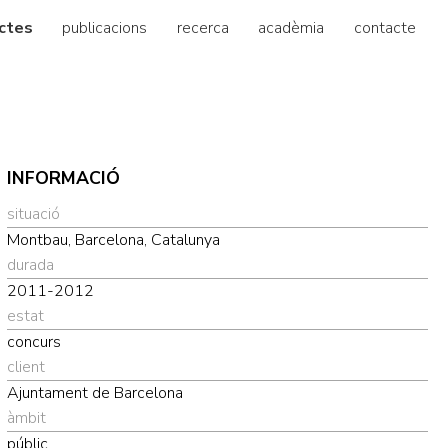
ctes
publicacions
recerca
acadèmia
contacte
INFORMACIÓ
situació
Montbau, Barcelona, Catalunya
durada
2011-2012
estat
concurs
client
Ajuntament de Barcelona
àmbit
públic