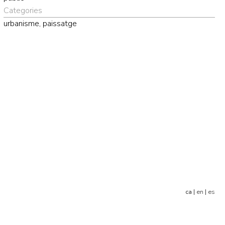
Categories
urbanisme, paissatge
ca |
en
|
es