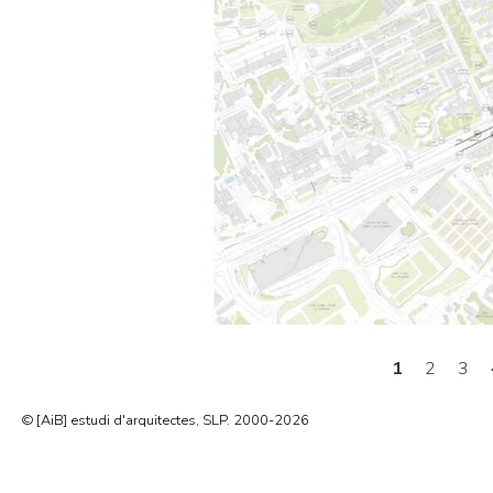
1
2
3
© [AiB] estudi d'arquitectes, SLP. 2000-2026