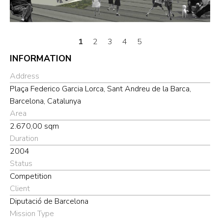
1
2
3
4
5
INFORMATION
Address
Plaça Federico Garcia Lorca, Sant Andreu de la Barca,
Barcelona, Catalunya
Area
2.670,00 sqm
Duration
2004
Status
Competition
Client
Diputació de Barcelona
Mission Type