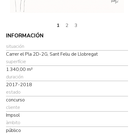
1
2
3
INFORMACIÓN
situación
Carrer el Pla 2D-2G, Sant Feliu de Llobregat
superfície
1.340,00 m²
duración
2017-2018
estado
concurso
cliente
Impsol
àmbito
público